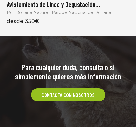
Avistamiento de Lince y Degustación
Gastronómica
Por Doñana Nature · Parque Nacional de Doñana
desde 350€
Para cualquier duda, consulta o si
simplemente quieres más información
CONTACTA CON NOSOTROS